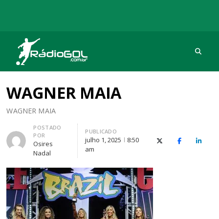
Procu
Rádio Gol
Há mais de 20 anos com as melhores coberturas
WAGNER MAIA
WAGNER MAIA
Autor
POSTADO
PUBLICADO
POR
julho 1, 2025
8:50
X (Twitter)
Facebook
O Link
Osires
am
Nadal