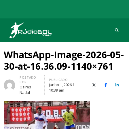
Procu
Rádio Gol
Há mais de 20 anos com as melhores coberturas
WhatsApp-Image-2026-05-
30-at-16.36.09-1140×761
Autor
POSTADO
PUBLICADO
POR
junho 1, 2026
X (Twitter)
Facebook
O Link
Osires
10:39 am
Nadal