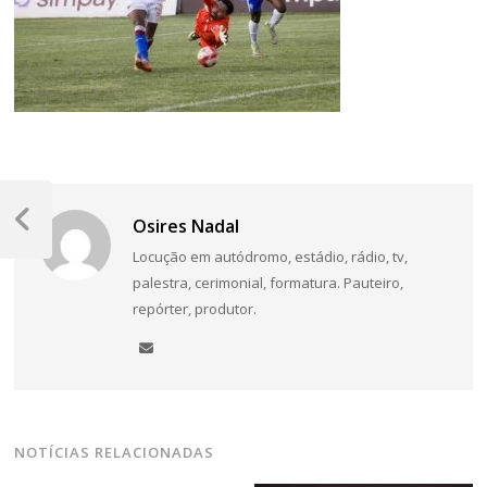
Navegação
Osires Nadal
de
Post
Anterior
Locução em autódromo, estádio, rádio, tv,
Post
palestra, cerimonial, formatura. Pauteiro,
repórter, produtor.
NOTÍCIAS RELACIONADAS