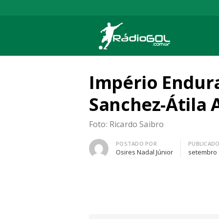
Rádio Gol
Há mais de 20 anos com as melhores cober
Império Endura
Sanchez-Átila 
Foto: Ricardo Saibro
Autor
POSTADO POR
PUBLICAD
Osires Nadal Júnior
setembro 