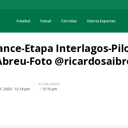
Futebol
Futsal
Corridas
Outros Esportes
turas
nce-Etapa Interlagos-Pil
Abreu-Foto @ricardosaibro
O
ATUALIZADO
1, 2020
12:14 pm
12:15 pm