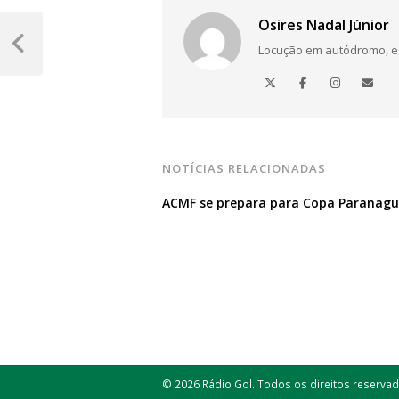
Navegação
Osires Nadal Júnior
de
Locução em autódromo, está
Post
Anterior
Post
NOTÍCIAS RELACIONADAS
ACMF se prepara para Copa Paranag
© 2026 Rádio Gol. Todos os direitos reservad