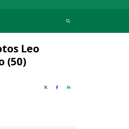
Procura
otos Leo
 (50)
X (Twitter)
Facebook
O LinkedIn