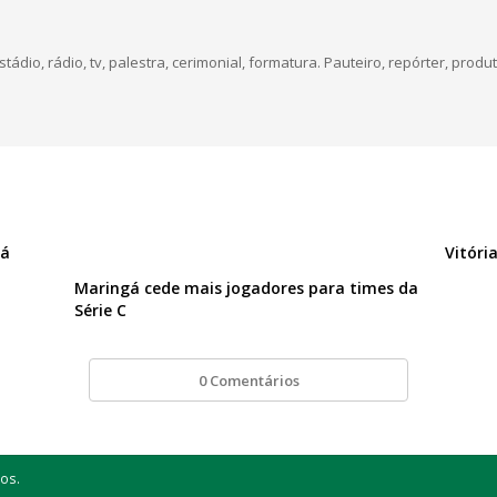
dio, rádio, tv, palestra, cerimonial, formatura. Pauteiro, repórter, produt
uá
Vitóri
Maringá cede mais jogadores para times da
Série C
0 Comentários
os.