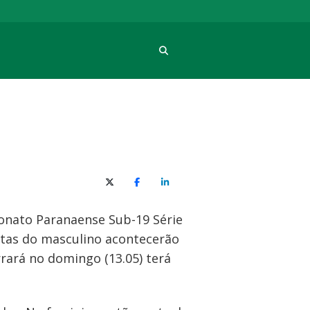
Procura
X (Twitter)
Facebook
O LinkedIn
peonato Paranaense Sub-19 Série
putas do masculino acontecerão
rrará no domingo (13.05) terá