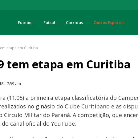
Futebol
Futsal
Corridas
Outros Esportes
turas
tem etapa em Curitiba
9 tem etapa em Curitiba
O
18
7:59 am
ira (11.05) a primeira etapa classificatória do Cam
realizados no ginásio do Clube Curitibano e as dis
no Círculo Militar do Paraná. A competição, que ence
do canal oficial do YouTube.