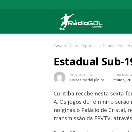
Rádio Gol
Há mais de 20 anos com as melhores cober
Casa
Outros Esportes
Estadual Sub-19 
Estadual Sub-1
Autor
POSTADO POR
PUBLICAD
Osires Nadal Júnior
maio 9, 20
Curitiba recebe nesta sexta-fe
A. Os jogos do feminino serão 
no ginásio Palácio de Cristal, 
transmissão da FPVTV, através 