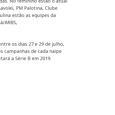
das. No feminino estão o atual
olei, PM Palotina, Clube
ulina estão as equipes da
ná/ARBS,
ntre os dias 27 e 29 de julho,
es campanhas de cada naipe
tará a Série B em 2019.