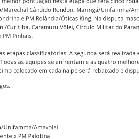
a melhor pontuação nesta etapa que terá cinco roda
/Marechal Cândido Rondon, Maringá/Unifamma/Amav
ndrina e PM Rolândia/Óticas King. Na disputa masc
i/Curitiba, Caramuru Vôlei, Círculo Militar do Para
 PM Pinhais.
 etapas classificatórias. A segunda será realizada e
Todas as equipes se enfrentam e as quatro melhor
ltimo colocado em cada naipe será rebaixado e dispu
gos:
gá/Unifamma/Amavolei
ente x PM Palotina