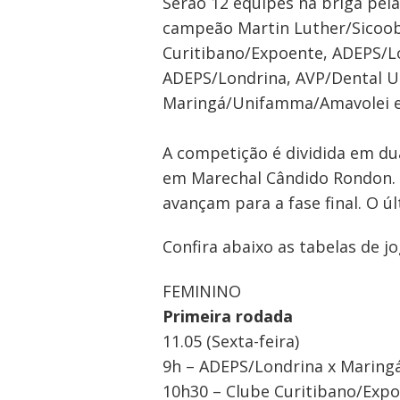
Serão 12 equipes na briga pel
campeão Martin Luther/Sicoob
Curitibano/Expoente, ADEPS/Lo
ADEPS/Londrina, AVP/Dental Un
Maringá/Unifamma/Amavolei e
A competição é dividida em duas
em Marechal Cândido Rondon. 
avançam para a fase final. O ú
Confira abaixo as tabelas de jo
FEMININO
Primeira rodada
11.05 (Sexta-feira)
9h – ADEPS/Londrina x Marin
10h30 – Clube Curitibano/Expo