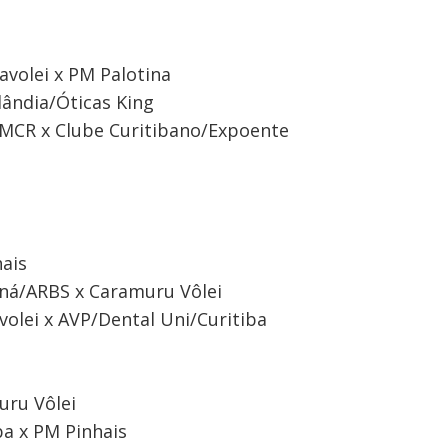
olei x PM Palotina
ândia/Óticas King
/MCR x Clube Curitibano/Expoente
ais
raná/ARBS x Caramuru Vôlei
lei x AVP/Dental Uni/Curitiba
uru Vôlei
ba x PM Pinhais