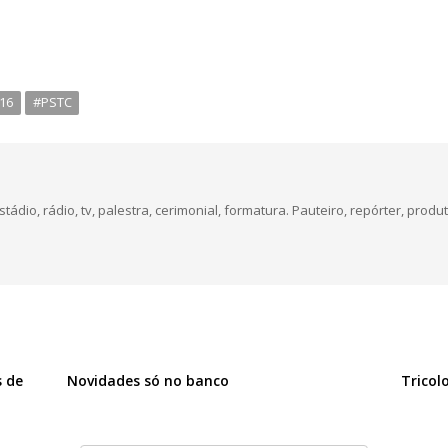
16
#PSTC
dio, rádio, tv, palestra, cerimonial, formatura. Pauteiro, repórter, produt
s de
Novidades só no banco
Tricol