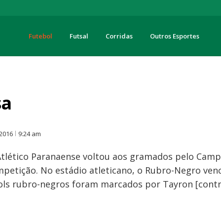
Futebol
Futsal
Corridas
Outros Esportes
turas
sa
O
 2016
9:24 am
 Atlético Paranaense voltou aos gramados pelo Cam
petição. No estádio atleticano, o Rubro-Negro venc
ols rubro-negros foram marcados por Tayron [contra