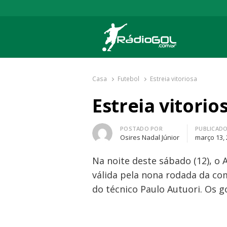
Rádio Gol
Há mais de 20 anos com as melhores cober
Casa
Futebol
Estreia vitoriosa
Estreia vitorio
Autor
POSTADO POR
PUBLICAD
Osires Nadal Júnior
março 13,
Na noite deste sábado (12), o
válida pela nona rodada da com
do técnico Paulo Autuori. Os g