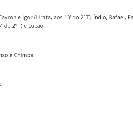
yron e Igor (Urata, aos 13’ do 2ºT); Índio, Rafael, F
’ do 2ºT) e Lucão.
nso e Chimba.
s