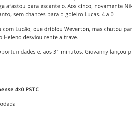
ga afastou para escanteio. Aos cinco, novamente Ni
nto, sem chances para o goleiro Lucas. 4 a 0.
 com Lucão, que driblou Weverton, mas chutou para
 Heleno desviou rente a trave.
oportunidades e, aos 31 minutos, Giovanny lançou 
naense 4×0 PSTC
rodada