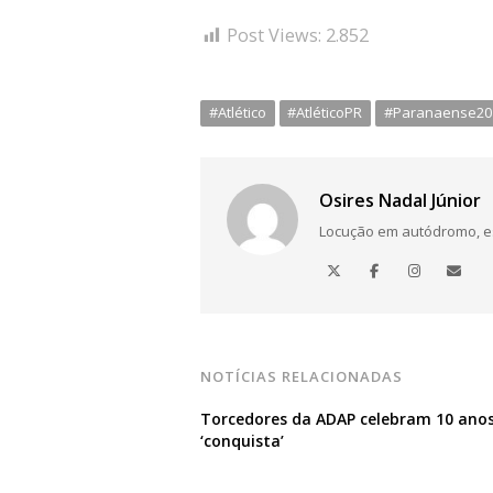
Post Views:
2.852
#Atlético
#AtléticoPR
#Paranaense20
Osires Nadal Júnior
Locução em autódromo, está
NOTÍCIAS RELACIONADAS
Torcedores da ADAP celebram 10 ano
‘conquista’