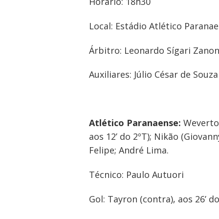
Post
Horário: 18h30
Local: Estádio Atlético Parana
Árbitro: Leonardo Sígari Zano
Auxiliares: Júlio César de So
Atlético Paranaense:
Weverton
aos 12’ do 2ºT); Nikão (Giovan
Felipe; André Lima.
Técnico: Paulo Autuori
Gol: Tayron (contra), aos 26’ do