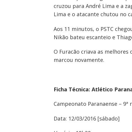
cruzou para André Lima e a za
Lima e o atacante chutou no ca
Aos 11 minutos, o PSTC chegou
Nikão bateu escanteio e Thiago
O Furacão criava as melhores 
marcou novamente.
Ficha Técnica: Atlético Para
Campeonato Paranaense – 9ª 
Navegação
Data: 12/03/2016 [sábado]
de