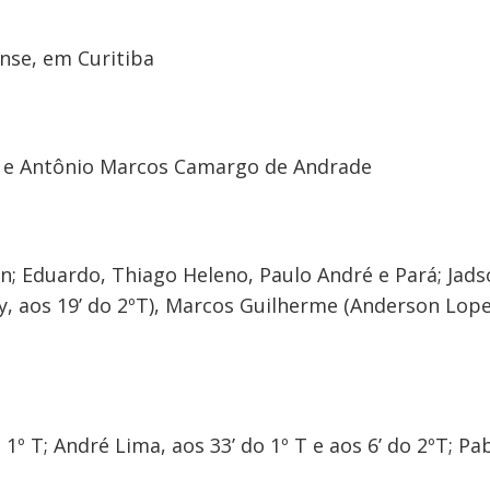
ense, em Curitiba
n
uza e Antônio Marcos Camargo de Andrade
; Eduardo, Thiago Heleno, Paulo André e Pará; Jadso
ny, aos 19’ do 2ºT), Marcos Guilherme (Anderson Lopes
 1º T; André Lima, aos 33’ do 1º T e aos 6’ do 2ºT; Pab