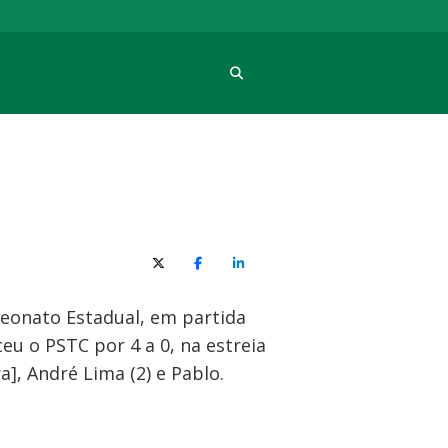
Procura
X (Twitter)
Facebook
O LinkedIn
peonato Estadual, em partida
eu o PSTC por 4 a 0, na estreia
], André Lima (2) e Pablo.