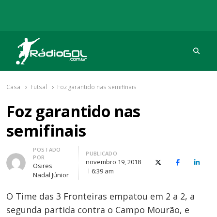
Procu
Rádio Gol
Há mais de 20 anos com as melhores coberturas
Casa
Futsal
Foz garantido nas semifinais
Foz garantido nas
semifinais
Autor
POSTADO
PUBLICADO
POR
novembro 19, 2018
X (Twitter)
Facebook
O Link
Osires
6:39 am
Nadal Júnior
O Time das 3 Fronteiras empatou em 2 a 2, a
segunda partida contra o Campo Mourão, e