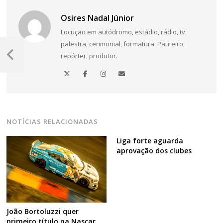
Osires Nadal Júnior
Locução em autódromo, estádio, rádio, tv,
Navegação
palestra, cerimonial, formatura. Pauteiro,
repórter, produtor.
de
Post
Anterior
Post
NOTÍCIAS RELACIONADAS
Liga forte aguarda
aprovação dos clubes
João Bortoluzzi quer
primeiro título na Nascar