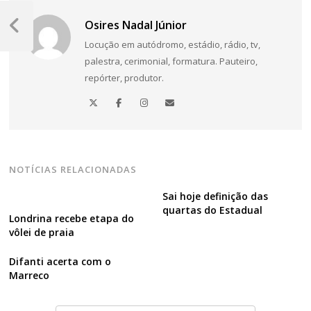
Navegação
Osires Nadal Júnior
de
Post
Locução em autódromo, estádio, rádio, tv,
Anterior
Post
palestra, cerimonial, formatura. Pauteiro,
repórter, produtor.
NOTÍCIAS RELACIONADAS
Sai hoje definição das
quartas do Estadual
Londrina recebe etapa do
vôlei de praia
Difanti acerta com o
Marreco