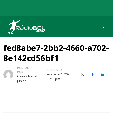
Procu
Rádio Gol
Há mais de 20 anos com as melhores coberturas
fed8abe7-2bb2-4660-a702-
8e142cd56bf1
Autor
POSTADO
PUBLICADO
POR
fevereiro 1, 2020
X (Twitter)
Facebook
O Link
Osires Nadal
6:15 pm
Júnior