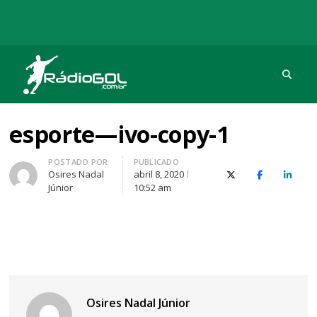
Procu
Rádio Gol
Há mais de 20 anos com as melhores coberturas
esporte—ivo-copy-1
Autor
POSTADO POR
PUBLICADO
Osires Nadal
abril 8, 2020
X (Twitter)
Facebook
O Link
Júnior
10:52 am
Osires Nadal Júnior