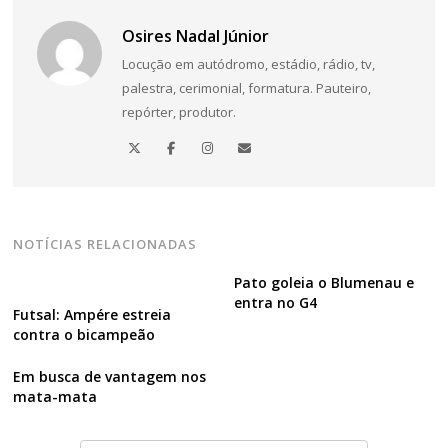
Navegação
Osires Nadal Júnior
de
Locução em autódromo, estádio, rádio, tv,
Post
palestra, cerimonial, formatura. Pauteiro,
repórter, produtor.
NOTÍCIAS RELACIONADAS
Pato goleia o Blumenau e
entra no G4
Futsal: Ampére estreia
contra o bicampeão
Em busca de vantagem nos
mata-mata