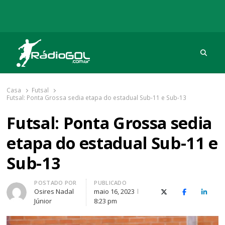
Procu
Rádio Gol
Há mais de 20 anos com as melhores coberturas
Casa
Futsal
Futsal: Ponta Grossa sedia etapa do estadual Sub-11 e Sub-13
Futsal: Ponta Grossa sedia
etapa do estadual Sub-11 e
Sub-13
Autor
POSTADO POR
PUBLICADO
Osires Nadal
maio 16, 2023
X (Twitter)
Facebook
O Link
Júnior
8:23 pm