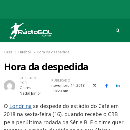
Procu
Rádio Gol
Há mais de 20 anos com as melhores coberturas
Casa
Futebol
Hora da despedida
Hora da despedida
Autor
POSTADO
PUBLICADO
POR
novembro 14, 2018
X (Twitter)
Facebook
O Link
Osires
9:29 am
Nadal Júnior
O
Londrina
se despede do estádio do Café em
2018 na sexta-feira (16), quando recebe o CRB
pela penúltima rodada da Série B. E o time quer