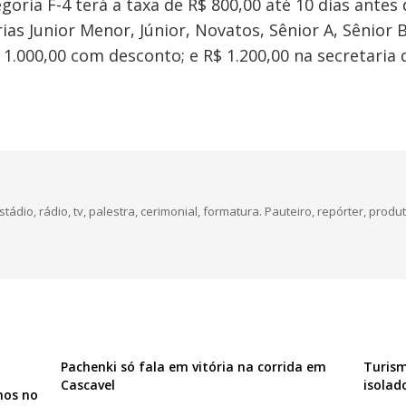
egoria F-4 terá a taxa de R$ 800,00 até 10 dias antes
ias Junior Menor, Júnior, Novatos, Sênior A, Sênior 
 1.000,00 com desconto; e R$ 1.200,00 na secretaria 
dio, rádio, tv, palestra, cerimonial, formatura. Pauteiro, repórter, produt
Pachenki só fala em vitória na corrida em
Turism
Cascavel
isolad
nos no