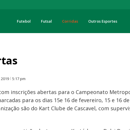
Futebol
Futsal
Corridas
Outros Esportes
turas
rtas
O
, 2019
5:17 pm
 com inscrições abertas para o Campeonato Metropol
cadas para os dias 15e 16 de fevereiro, 15 e 16 de 
nização são do Kart Clube de Cascavel, com superv