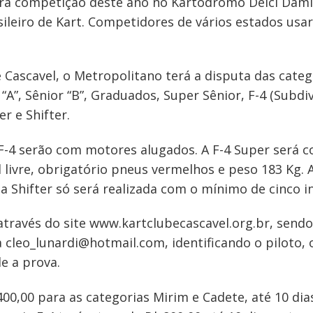
ra competição deste ano no Kartódromo Delci Damia
ileiro de Kart. Competidores de vários estados usa
Cascavel, o Metropolitano terá a disputa das catego
 “A”, Sênior “B”, Graduados, Super Sênior, F-4 (Subd
er e Shifter.
 F-4 serão com motores alugados. A F-4 Super será
el livre, obrigatório pneus vermelhos e peso 183 Kg.
 Shifter só será realizada com o mínimo de cinco in
 através do site www.kartclubecascavel.org.br, sendo
a
cleo_lunardi@hotmail.com
, identificando o piloto,
e a prova.
400,00 para as categorias Mirim e Cadete, até 10 dia