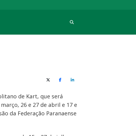
Procura
X (Twitter)
Facebook
O LinkedIn
itano de Kart, que será
março, 26 e 27 de abril e 17 e
isão da Federação Paranaense