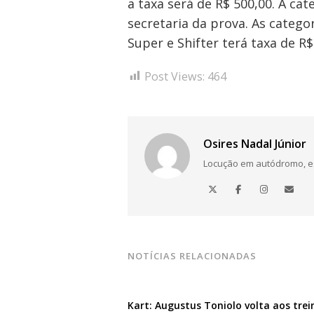
a taxa será de R$ 500,00. A cat
secretaria da prova. As categor
Super e Shifter terá taxa de R$
Post Views:
464
Osires Nadal Júnior
Locução em autódromo, está
NOTÍCIAS RELACIONADAS
Kart: Augustus Toniolo volta aos trei