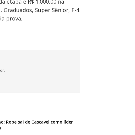
 da etapa e R$ 1.000,00 na
B, Graduados, Super Sênior, F-4
da prova.
or.
o: Robe sai de Cascavel como líder
o