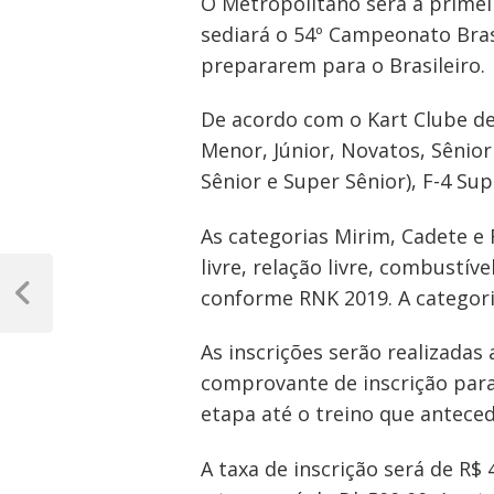
O Metropolitano será a primei
sediará o 54º Campeonato Bras
prepararem para o Brasileiro.
De acordo com o Kart Clube de 
Menor, Júnior, Novatos, Sênior
Sênior e Super Sênior), F-4 Sup
As categorias Mirim, Cadete e
Navegação
livre, relação livre, combustív
conforme RNK 2019. A categoria
de
Post
Anterior
Post
As inscrições serão realizadas
comprovante de inscrição par
etapa até o treino que anteced
A taxa de inscrição será de R$ 