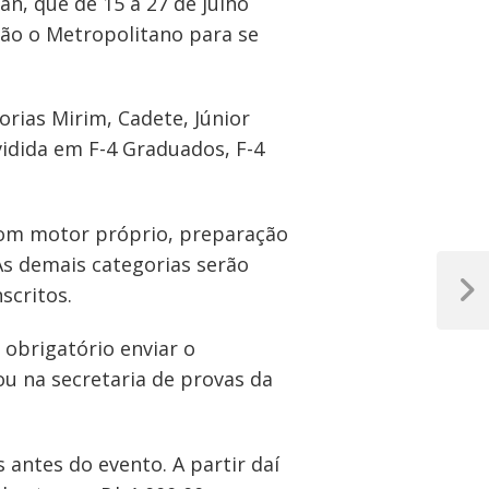
n, que de 15 a 27 de julho
rão o Metropolitano para se
rias Mirim, Cadete, Júnior
ividida em F-4 Graduados, F-4
 com motor próprio, preparação
 As demais categorias serão
scritos.
Próxim
Post
 obrigatório enviar o
 ou na secretaria de provas da
s antes do evento. A partir daí