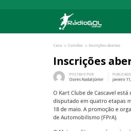
Rádio Gol
Há mais de 20 anos com as melhores cober
Casa
Corridas
Inscrições abertas
Inscrições abe
Autor
POSTADO POR
PUBLICAD
Osires Nadal Júnior
janeiro 11
O Kart Clube de Cascavel está
disputado em quatro etapas mar
18 de maio. A promoção e orga
de Automobilismo (FPrA).