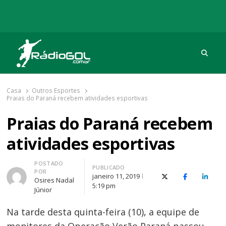
Procu
Rádio Gol
Há mais de 20 anos com as melhores coberturas
Casa
Outros Esportes
Praias do Paraná recebem atividades esportivas
Praias do Paraná recebem
atividades esportivas
Autor
POSTADO
PUBLICADO
POR
janeiro 11, 2019
X (Twitter)
Facebook
O Link
Osires Nadal
5:19 pm
Júnior
Na tarde desta quinta-feira (10), a equipe de
monitores da Operação Verão Paraná passou