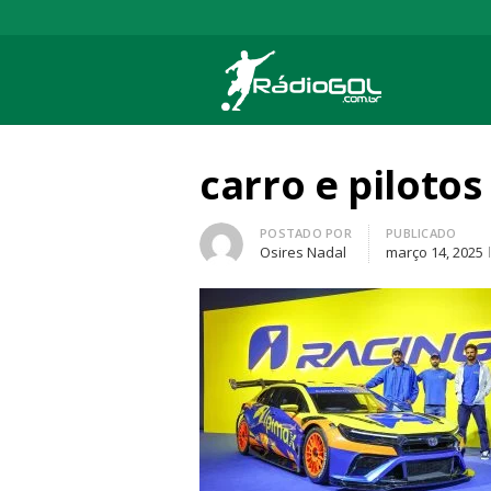
Rádio Gol
Há mais de 20 anos com as melhores cober
carro e pilotos
Autor
POSTADO POR
PUBLICADO
Osires Nadal
março 14, 2025