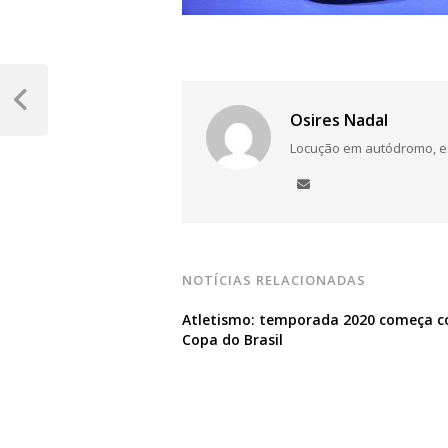
Navegação
de
Post
Osires Nadal
Anterior
Post
Locução em autódromo, está
NOTÍCIAS RELACIONADAS
Atletismo: temporada 2020 começa 
Copa do Brasil