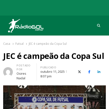
Procu
Rádio Gol
Há mais de 20 anos com as melhores coberturas
Casa
Futsal
JEC é campeão da Copa Sul
JEC é campeão da Copa Sul
Autor
POSTADO
PUBLICADO
POR
outubro 11, 2025
X (Twitter)
Facebook
O Link
Osires
8:07 pm
Nadal