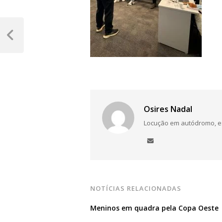
Navegação
de
Post
Anterior
Post
Osires Nadal
Locução em autódromo, está
NOTÍCIAS RELACIONADAS
Meninos em quadra pela Copa Oeste