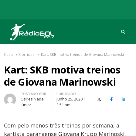
Procu
Rádio Gol
Há mais de 20 anos com as melhores coberturas
Casa
Corridas
Kart: SKB motiva treinos de Giovana Marinowski
Kart: SKB motiva treinos
de Giovana Marinowski
Autor
POSTADO POR
PUBLICADO
Osires Nadal
junho 25, 2020
X (Twitter)
Facebook
O Link
Júnior
3:51 pm
Com pelo menos três treinos por semana, a
kartista paranaense Giovana Krupp Marinoski,