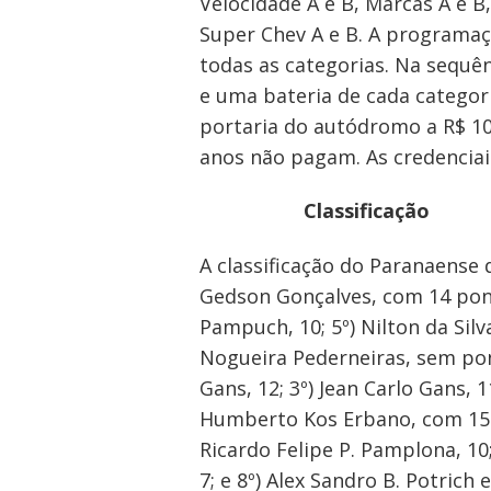
Velocidade A e B, Marcas A e B
Super Chev A e B. A programaçã
todas as categorias. Na sequênc
e uma bateria de cada categori
portaria do autódromo a R$ 10 
anos não pagam. As credenciai
Classificação
A classificação do Paranaense 
Gedson Gonçalves, com 14 ponto
Pampuch, 10; 5º) Nilton da Silv
Nogueira Pederneiras, sem po
Gans, 12; 3º) Jean Carlo Gans, 
Humberto Kos Erbano, com 15 po
Ricardo Felipe P. Pamplona, 10; 
7; e 8º) Alex Sandro B. Potric