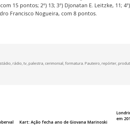
om 15 pontos; 2º) 13; 3º) Djonatan E. Leitzke, 11; 4º) 
ndro Francisco Nogueira, com 8 pontos.
dio, rádio, tv, palestra, cerimonial, formatura. Pauteiro, repórter, produt
Londri
em 20
oberval
Kart: Ação fecha ano de Giovana Marinoski