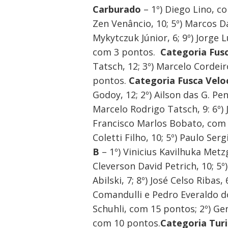
Carburado
– 1º) Diego Lino, c
Zen Venâncio, 10; 5º) Marcos Da
Mykytczuk Júnior, 6; 9º) Jorge L
Navegação
com 3 pontos.
Categoria Fus
de
Tatsch, 12; 3º) Marcelo Cordeiro
Post
pontos.
Categoria Fusca Velo
Godoy, 12; 2º) Ailson das G. Pen
Marcelo Rodrigo Tatsch, 9: 6º)
Francisco Marlos Bobato, com 1
Coletti Filho, 10; 5º) Paulo Se
B
– 1º) Vinicius Kavilhuka Metz
Cleverson David Petrich, 10; 5º) 
Abilski, 7; 8º) José Celso Ribas
Comandulli e Pedro Everaldo 
Schuhli, com 15 pontos; 2º) Geni
com 10 pontos.
Categoria Tur