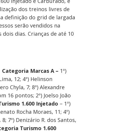
.600 Injetado e Carburado, e
zação dos treinos livres de
 a definição do grid de largada
ressos serão vendidos na
dois dias. Crianças de até 10
:
Categoria Marcas A –
1º)
ima, 12; 4º) Helinson
ero Chyla, 7; 8º) Alexandre
om 16 pontos; 2º) Joelso João
Turismo 1.600 Injetado
– 1º)
Renato Rocha Moraes, 11; 4º)
 8; 7º) Denizário R. dos Santos,
tegoria Turismo 1.600