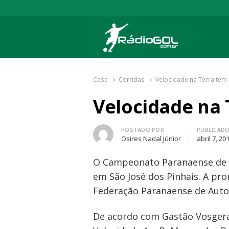
Rádio Gol
Há mais de 20 anos com as melhores cober
Casa
Corridas
Velocidade na Terra tem
Velocidade na 
Autor
POSTADO POR
PUBLICAD
Osires Nadal Júnior
abril 7, 20
O Campeonato Paranaense de V
em São José dos Pinhais. A pr
Federação Paranaense de Automo
De acordo com Gastão Vosgerau