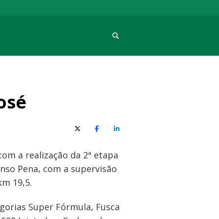
Procura
osé
X (Twitter)
Facebook
O LinkedIn
om a realização da 2ª etapa
onso Pena, com a supervisão
km 19,5.
gorias Super Fórmula, Fusca