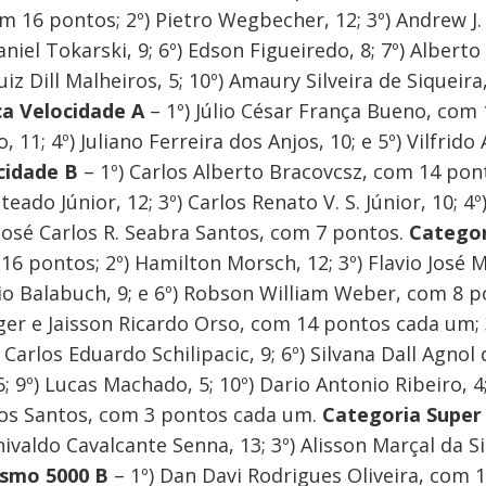
om 16 pontos; 2º) Pietro Wegbecher, 12; 3º) Andrew J. 
niel Tokarski, 9; 6º) Edson Figueiredo, 8; 7º) Alberto
uiz Dill Malheiros, 5; 10º) Amaury Silveira de Siqueir
ca Velocidade A
– 1º) Júlio César França Bueno, com
, 11; 4º) Juliano Ferreira dos Anjos, 10; e 5º) Vilfrido
cidade B
– 1º) Carlos Alberto Bracovcsz, com 14 pont
teado Júnior, 12; 3º) Carlos Renato V. S. Júnior, 10; 4
 José Carlos R. Seabra Santos, com 7 pontos.
Categor
6 pontos; 2º) Hamilton Morsch, 12; 3º) Flavio José Me
rgio Balabuch, 9; e 6º) Robson William Weber, com 8 
ger e Jaisson Ricardo Orso, com 14 pontos cada um; 3º
Carlos Eduardo Schilipacic, 9; 6º) Silvana Dall Agnol da
, 6; 9º) Lucas Machado, 5; 10º) Dario Antonio Ribeiro, 
dos Santos, com 3 pontos cada um.
Categoria Super
valdo Cavalcante Senna, 13; 3º) Alisson Marçal da Silv
ismo 5000 B
– 1º) Dan Davi Rodrigues Oliveira, com 