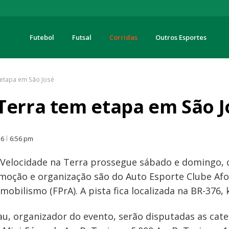
Futebol
Futsal
Corridas
Outros Esportes
turas
 etapa em São José
Terra tem etapa em São J
O
16
6:56 pm
elocidade na Terra prossegue sábado e domingo, c
omoção e organização são do Auto Esporte Clube Af
bilismo (FPrA). A pista fica localizada na BR-376, 
, organizador do evento, serão disputadas as cate