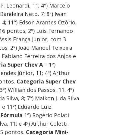
P. Leonardi, 11; 4º) Marcelo
 Bandeira Neto, 7; 8º) Iwan
a, 4; 11º) Edson Arantes Ozório,
 16 pontos; 2º) Luís Fernando
 Assis França Junior, com 3
os; 2º) João Manoel Teixeira
º) Fabiano Ferreira dos Anjos e
ia Super Chev A
– 1º)
ndes Júnior, 11; 4º) Arthur
pontos.
Categoria Super Chev
) Willian dos Passos, 11. 4º)
 Silva, 8; 7º) Maikon J. da Silva
4; e 11º) Eduardo Luiz
 Fórmula
1º) Rogério Polati
a, 11; e 4º) Arthur Coletti,
15 pontos.
Categoria Mini-