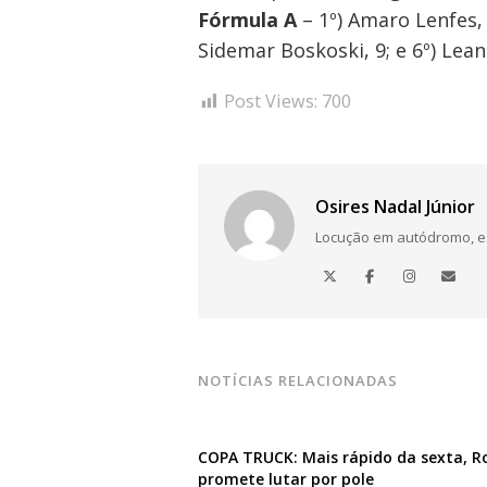
Fórmula A
– 1º) Amaro Lenfes, c
Sidemar Boskoski, 9; e 6º) Lea
Post Views:
700
Osires Nadal Júnior
Locução em autódromo, está
NOTÍCIAS RELACIONADAS
COPA TRUCK: Mais rápido da sexta, R
promete lutar por pole