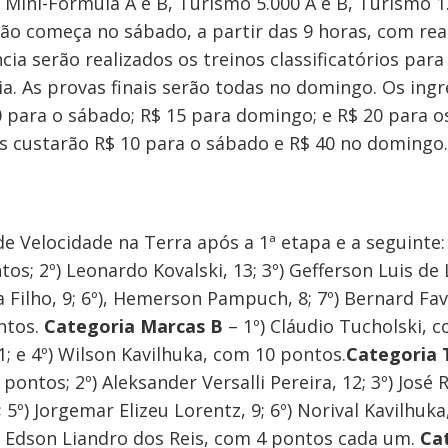
, Mini-Fórmula A e B, Turismo 5.000 A e B, Turismo 1
o começa no sábado, a partir das 9 horas, com reali
ia serão realizados os treinos classificatórios para
a. As provas finais serão todas no domingo. Os ing
para o sábado; R$ 15 para domingo; e R$ 20 para os 
s custarão R$ 10 para o sábado e R$ 40 no domingo.
de Velocidade na Terra após a 1ª etapa e a seguinte
s; 2º) Leonardo Kovalski, 13; 3º) Gefferson Luis de L
a Filho, 9; 6º), Hemerson Pampuch, 8; 7º) Bernard Fav
ntos.
Categoria Marcas B
– 1º) Cláudio Tucholski, c
11; e 4º) Wilson Kavilhuka, com 10 pontos.
Categoria 
ntos; 2º) Aleksander Versalli Pereira, 12; 3º) José 
5º) Jorgemar Elizeu Lorentz, 9; 6º) Norival Kavilhuka,
h e Edson Liandro dos Reis, com 4 pontos cada um.
Ca