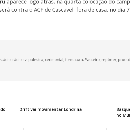
u aparece logo atrás, na quarta colocação do cam
rá contra o ACF de Cascavel, fora de casa, no dia 7
dio, rádio, tv, palestra, cerimonial, formatura. Pauteiro, repórter, produt
ndo
Drift vai movimentar Londrina
Basque
no Mu