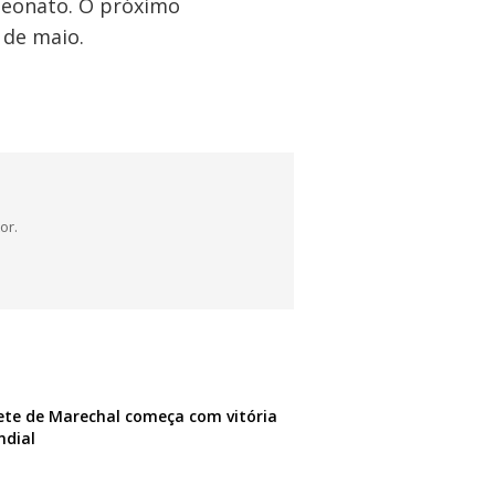
peonato. O próximo
 de maio.
or.
te de Marechal começa com vitória
ndial