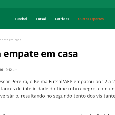
Futebol
Futsal
Corridas
Outros Esportes
turas
mpate em casa
 empate em casa
O
16
9:42 am
Oscar Pereira, o Keima Futsal/AFP empatou por 2 a 
s lances de infelicidade do time rubro-negro, com u
dversário, resultando no segundo tento dos visitant