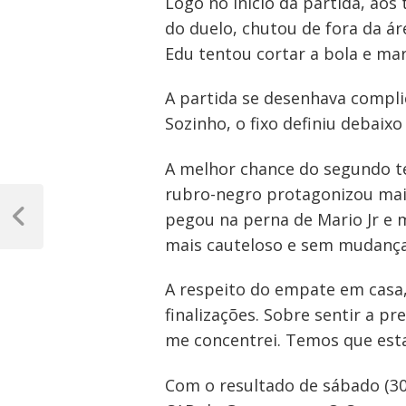
Logo no início da partida, aos
do duelo, chutou de fora da ár
Edu tentou cortar a bola e ma
A partida se desenhava compli
Sozinho, o fixo definiu debaixo
A melhor chance do segundo te
Navegação
rubro-negro protagonizou mais 
pegou na perna de Mario Jr e 
de
Post
mais cauteloso e sem mudança
Anterior
Post
A respeito do empate em casa,
finalizações. Sobre sentir a pr
me concentrei. Temos que estar
Com o resultado de sábado (30