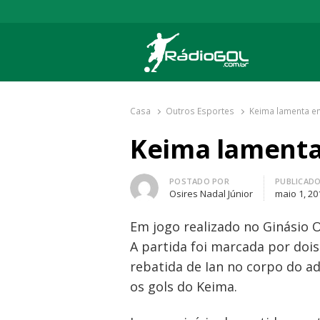
Rádio Gol
Há mais de 20 anos com as melhores cober
Casa
Outros Esportes
Keima lamenta e
Keima lamenta
Autor
POSTADO POR
PUBLICAD
Osires Nadal Júnior
maio 1, 20
Em jogo realizado no Ginásio 
A partida foi marcada por doi
rebatida de Ian no corpo do a
os gols do Keima.