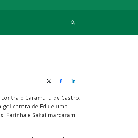
Procura
X (Twitter)
Facebook
O LinkedIn
2 contra o Caramuru de Castro.
m gol contra de Edu e uma
es. Farinha e Sakai marcaram