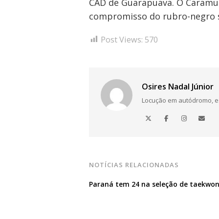
CAD de Guarapuava. O Caramur
compromisso do rubro-negro se
Post Views:
570
Osires Nadal Júnior
Locução em autódromo, está
NOTÍCIAS RELACIONADAS
Paraná tem 24 na seleção de taekwo