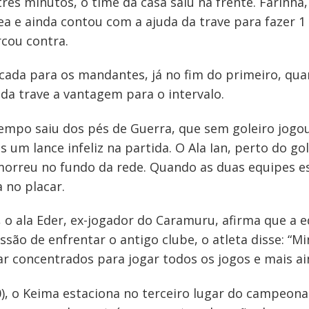
 três minutos, o time da casa saiu na frente. Farinh
ea e ainda contou com a ajuda da trave para fazer 1 a
rcou contra.
cada para os mandantes, já no fim do primeiro, qua
 da trave a vantagem para o intervalo.
mpo saiu dos pés de Guerra, que sem goleiro jogou
um lance infeliz na partida. O Ala Ian, perto do gol
morreu no fundo da rede. Quando as duas equipes es
 no placar.
 o ala Eder, ex-jogador do Caramuru, afirma que a 
essão de enfrentar o antigo clube, o atleta disse: “
 concentrados para jogar todos os jogos e mais ain
), o Keima estaciona no terceiro lugar do campeona