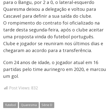
para o Bangu, por 2 a 0, o lateral-esquerdo
Quaresma deixou a delegação e voltou para
Cascavel para definir a sua saída do clube.
O rompimento do contrato foi oficializado na
tarde desta segunda-feira, após o clube aceitar
uma proposta vinda do futebol português.
Clube e jogador se reuniram nos últimos dias e
chegaram ao acordo para a transferência.
Navegação
Com 24 anos de idade, o jogador atual em 16
de
partidas pelo time aurinegro em 2020, e marcou
um gol.
Post
Post Views:
832
futebol
Quaresma
Série D