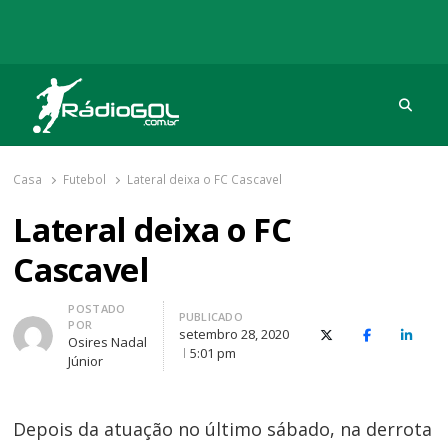
Procu
Rádio Gol
Há mais de 20 anos com as melhores coberturas
Casa
Futebol
Lateral deixa o FC Cascavel
Lateral deixa o FC
Cascavel
Autor
POSTADO
PUBLICADO
POR
setembro 28, 2020
X (Twitter)
Facebook
O Link
Osires Nadal
5:01 pm
Júnior
Depois da atuação no último sábado, na derrota