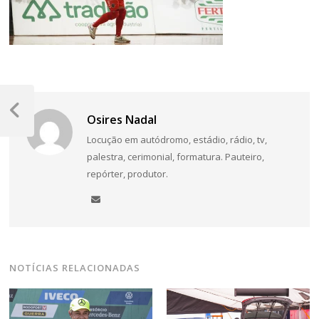
Navegação
de
Post
Osires Nadal
Anterior
Post
Locução em autódromo, estádio, rádio, tv,
palestra, cerimonial, formatura. Pauteiro,
repórter, produtor.
NOTÍCIAS RELACIONADAS