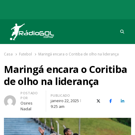
Procu
Rádio Gol
Há mais de 20 anos com as melhores coberturas
Casa
Futebol
Maringá encara o Coritiba de olho na liderança
Maringá encara o Coritiba
de olho na liderança
Autor
POSTADO
PUBLICADO
POR
janeiro 22, 2025
X (Twitter)
Facebook
O Link
Osires
9:25 am
Nadal