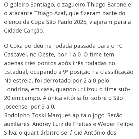
O goleiro Santiago, o zagueiro Thiago Barone e
o atacante Thiago Azaf, que fizeram parte do
elenco da Copa São Paulo 2025, viajaram para a
Cidade Canção.
O Coxa perdeu na rodada passada para o FC
Cascavel, no Oeste, por 1 a 0. O time tem
apenas três pontos após três rodadas no
Estadual, ocupando a 9ª posição na classificação.
Na estreia, foi derrotado por 2 a 0 pelo
Navegação
Londrina, em casa, quando utilizou o time sub-
de
20 em campo. A única vitória foi sobre o São
Joseense, por 3 a 0.
Post
Rodolpho Toski Marques apita o jogo. Serão
auxiliares: Andrey Luiz de Freitas e Weber Felipe
Silva; o quart árbitro será Cid Antônio dos