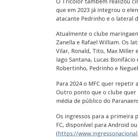
Navegação
O Tricolor também realizou cin
de
que em 2023 já integrou o elen
atacante Pedrinho e o lateral d
Post
Atualmente o clube maringaens
Zanella e Rafael William. Os l
Vilar, Ronald, Tito, Max Miller
Iago Santana, Lucas Bonifácio 
Robertinho, Pedrinho e Negue
Para 2024 o MFC quer repetir a
Outro ponto que o clube quer r
média de público do Paranaense
Os ingressos para a primeira p
FC, disponível para Android ou 
(
https://www.ingressonacional