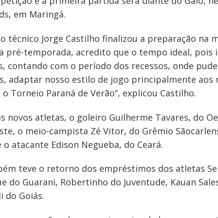
etição e a primeira partida será diante do Galo, nes
ids, em Maringá.
o técnico Jorge Castilho finalizou a preparação na m
a pré-temporada, acredito que o tempo ideal, pois i
, contando com o período dos recessos, onde pudem
s, adaptar nosso estilo de jogo principalmente aos 
o Torneio Paraná de Verão”, explicou Castilho.
s novos atletas, o goleiro Guilherme Tavares, do Oes
este, o meio-campista Zé Vitor, do Grêmio Sãocarl
 o atacante Edison Negueba, do Ceará.
bém teve o retorno dos empréstimos dos atletas Se
e do Guarani, Robertinho do Juventude, Kauan Sales
i do Goiás.