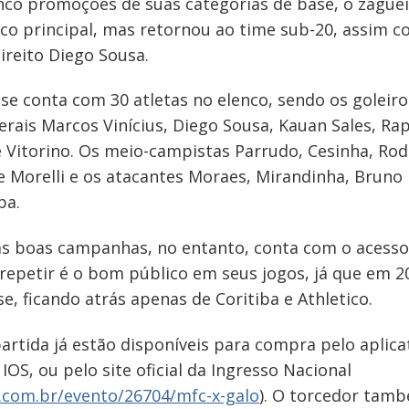
co promoções de suas categorias de base, o zagueir
co principal, mas retornou ao time sub-20, assim co
ireito Diego Sousa.
e conta com 30 atletas no elenco, sendo os goleir
aterais Marcos Vinícius, Diego Sousa, Kauan Sales, Ra
 e Vitorino. Os meio-campistas Parrudo, Cesinha, Rodr
e Morelli e os atacantes Moraes, Mirandinha, Bruno 
ba.
s boas campanhas, no entanto, conta com o acesso p
epetir é o bom público em seus jogos, já que em 20
, ficando atrás apenas de Coritiba e Athletico.
artida já estão disponíveis para compra pelo aplicat
IOS, ou pelo site oficial da Ingresso Nacional
.com.br/evento/26704/mfc-x-galo
). O torcedor tam