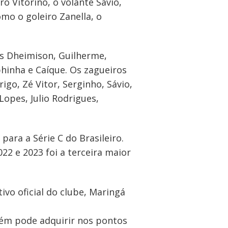
o Vitorino, o volante Sávio,
mo o goleiro Zanella, o
os Dheimison, Guilherme,
phinha e Caíque. Os zagueiros
igo, Zé Vitor, Serginho, Sávio,
Lopes, Julio Rodrigues,
ara a Série C do Brasileiro.
22 e 2023 foi a terceira maior
ivo oficial do clube, Maringá
bém pode adquirir nos pontos