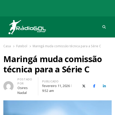
Procu
Rádio Gol
Há mais de 20 anos com as melhores coberturas
Casa
Futebol
Maringá muda comissão técnica para a Série C
Maringá muda comissão
técnica para a Série C
Autor
POSTADO
PUBLICADO
POR
fevereiro 11, 2026
X (Twitter)
Facebook
O Link
Osires
9:52 am
Nadal