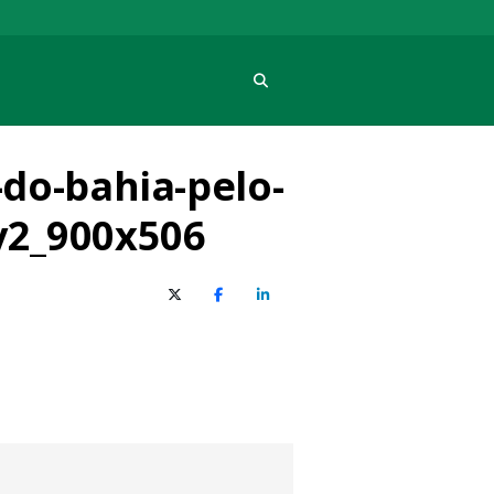
Procura
do-bahia-pelo-
v2_900x506
X (Twitter)
Facebook
O LinkedIn