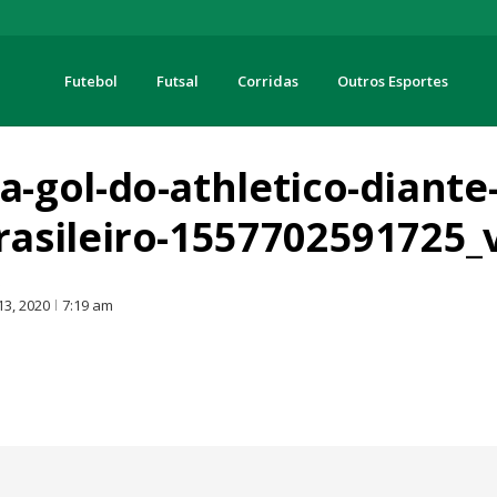
Futebol
Futsal
Corridas
Outros Esportes
turas
gol-do-athletico-diante-
asileiro-1557702591725_
O
13, 2020
7:19 am