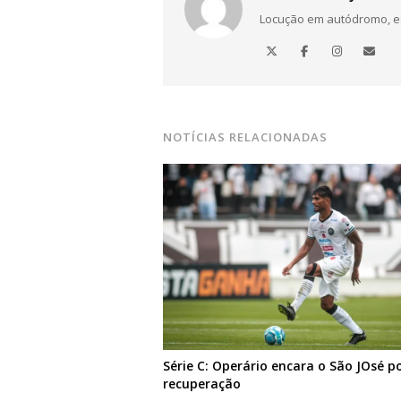
Locução em autódromo, está
Navegação
de
Post
NOTÍCIAS RELACIONADAS
Série C: Operário encara o São JOsé p
recuperação