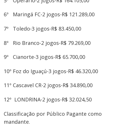
5º Operário-2 jogos-R$ 164.105,00
6º Maringá FC-2 jogos-R$ 121.289,00
7º Toledo-3 jogos-R$ 83.450,00
Navegação
8º Rio Branco-2 jogos-R$ 79.269,00
de
9º Cianorte-3 jogos-R$ 65.700,00
Post
10º Foz do Iguaçú-3 jogos-R$ 46.320,00
11º Cascavel CR-2 jogos-R$ 34.890,00
12º LONDRINA-2 jogos-R$ 32.024,50
Classificação por Público Pagante como
mandante.