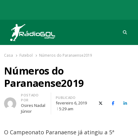
Procu
Rádio Gol
Há mais de 20 anos com as melhores coberturas
Casa
Futebol
Números do Paranaense2019
Números do
Paranaense2019
Autor
POSTADO
PUBLICADO
POR
fevereiro 6, 2019
X (Twitter)
Facebook
O Link
Osires Nadal
5:29 am
Júnior
O Campeonato Paranaense já atingiu a 5ª