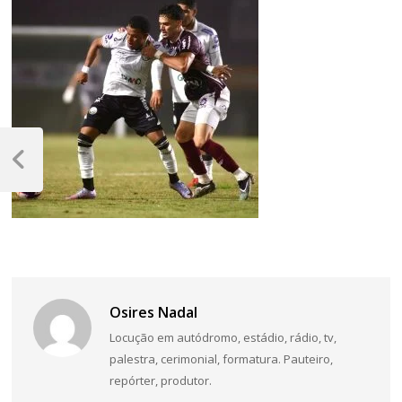
Navegação
de
Post
Anterior
Post
Osires Nadal
Locução em autódromo, estádio, rádio, tv,
palestra, cerimonial, formatura. Pauteiro,
repórter, produtor.