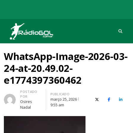
Procu
Rádio Gol
Há mais de 20 anos com as melhores coberturas
WhatsApp-Image-2026-03-
24-at-20.49.02-
e1774397360462
Autor
POSTADO
PUBLICADO
POR
março 25, 2026
X (Twitter)
Facebook
O Link
Osires
9:55 am
Nadal