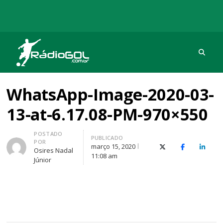
Procu
Rádio Gol
Há mais de 20 anos com as melhores coberturas
WhatsApp-Image-2020-03-
13-at-6.17.08-PM-970×550
Autor
POSTADO
PUBLICADO
POR
março 15, 2020
X (Twitter)
Facebook
O Link
Osires Nadal
11:08 am
Júnior