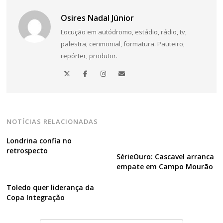
Navegação
Osires Nadal Júnior
de
Locução em autódromo, estádio, rádio, tv,
Post
palestra, cerimonial, formatura. Pauteiro,
repórter, produtor.
NOTÍCIAS RELACIONADAS
Londrina confia no
retrospecto
SérieOuro: Cascavel arranca
empate em Campo Mourão
Toledo quer liderança da
Copa Integração