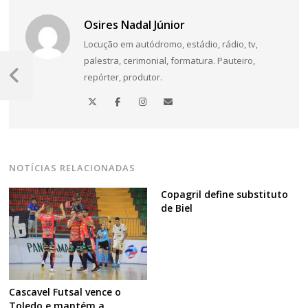
Osires Nadal Júnior
Locução em autódromo, estádio, rádio, tv,
Navegação
palestra, cerimonial, formatura. Pauteiro,
repórter, produtor.
de
Post
Anterior
Post
NOTÍCIAS RELACIONADAS
Copagril define substituto
de Biel
Cascavel Futsal vence o
Toledo e mantém a