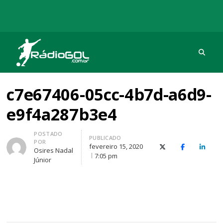
Procu
Rádio Gol
Há mais de 20 anos com as melhores coberturas
c7e67406-05cc-4b7d-a6d9-
e9f4a287b3e4
Autor
POSTADO
PUBLICADO
POR
fevereiro 15, 2020
X (Twitter)
Facebook
O Link
Osires Nadal
7:05 pm
Júnior