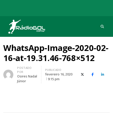
Procu
Rádio Gol
Há mais de 20 anos com as melhores coberturas
WhatsApp-Image-2020-02-
16-at-19.31.46-768×512
Autor
POSTADO
PUBLICADO
POR
fevereiro 16, 2020
X (Twitter)
Facebook
O Link
Osires Nadal
9:15 pm
Júnior