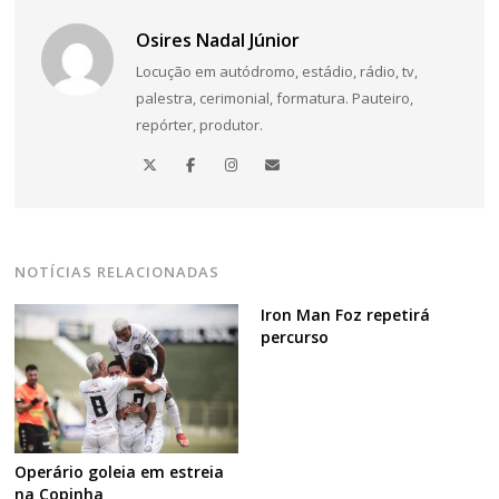
Osires Nadal Júnior
Locução em autódromo, estádio, rádio, tv,
Navegação
palestra, cerimonial, formatura. Pauteiro,
de
repórter, produtor.
Post
NOTÍCIAS RELACIONADAS
Iron Man Foz repetirá
percurso
Operário goleia em estreia
na Copinha