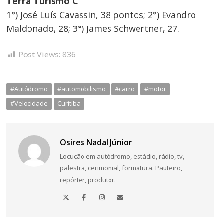
Terra Turismo C
1°) José Luís Cavassin, 38 pontos; 2°) Evandro
Maldonado, 28; 3°) James Schwertner, 27.
Post Views:
836
#Autódromo
#automobilismo
#carro
#motor
#Velocidade
Curitiba
Osires Nadal Júnior
Locução em autódromo, estádio, rádio, tv,
palestra, cerimonial, formatura. Pauteiro,
repórter, produtor.