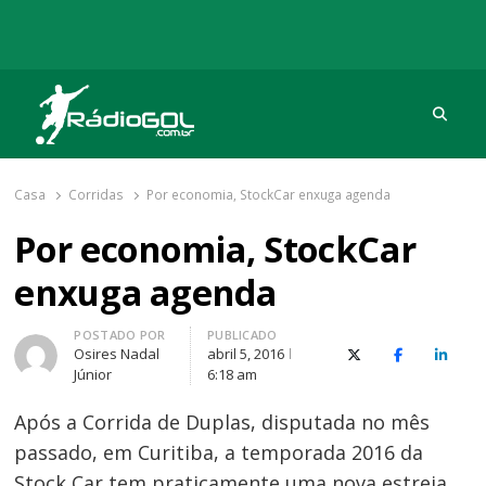
Procu
Rádio Gol
Há mais de 20 anos com as melhores coberturas
Casa
Corridas
Por economia, StockCar enxuga agenda
Por economia, StockCar
enxuga agenda
Autor
POSTADO POR
PUBLICADO
Osires Nadal
abril 5, 2016
X (Twitter)
Facebook
O Link
Júnior
6:18 am
Após a Corrida de Duplas, disputada no mês
passado, em Curitiba, a temporada 2016 da
Stock Car tem praticamente uma nova estreia