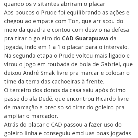
quando os visitantes abriram o placar.
Aos poucos o Prude foi equilibrando as ações e
chegou ao empate com Ton, que arriscou do
meio da quadra e contou com desvio na defesa
pra tirar o goleiro do
CAD Guarapuava
da
jogada, indo em 1 a 1 o placar para o intervalo.
Navegação
Na segunda etapa o Prude voltou mais ligado e
virou o jogo em roubada de bola de Gabriel, que
de
deixou André Smak livre pra marcar e colocar o
Post
time da terra das cachoeiras à frente.
O terceiro dos donos da casa saiu após ótimo
passe do ala Dedé, que encontrou Ricardo livre
de marcação e preciso só tirar do goleiro pra
ampliar o marcador.
Atrás do placar o CAD passou a fazer uso do
goleiro linha e conseguiu emd uas boas jogadas