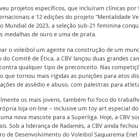
veu projetos específicos, que incluíram clínicas p
ernacionais e 12 edições do projeto “Mentalidade V
 Mundial de 2023, a seleção sub-21 feminina conqui
s medalhas de ouro e uma de prata.
nar o voleibol um agente na construção de um mund
 do Comitê de Ética, a CBV lançou duas grandes ca
 contra qualquer tipo de preconceito. Nas competiçõ
que tornou mais rígidas as punições para atos di
ações de assédio e abuso, com palestras para atlet
lmente os mais jovens, também foi foco do trabalho:
pria loja on-line – inclusive um toy art especial do
 e uma nova mascote para a Superliga. Hoje, a CBV s
ais. Sob a liderança de Radamés, a CBV ainda fecho
ntro de Desenvolvimento do Voleibol Saquarema Enel