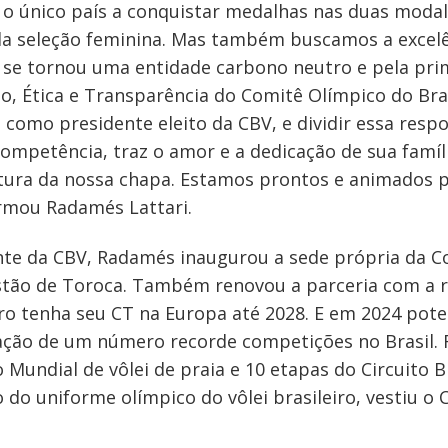
oi o único país a conquistar medalhas nas duas moda
da seleção feminina. Mas também buscamos a excelê
 se tornou uma entidade carbono neutro e pela pri
 Ética e Transparência do Comitê Olímpico do Bras
 como presidente eleito da CBV, e dividir essa resp
mpetência, traz o amor e a dedicação de sua famíli
tura da nossa chapa. Estamos prontos e animados p
irmou Radamés Lattari.
nte da CBV, Radamés inaugurou a sede própria da C
estão de Toroca. Também renovou a parceria com a r
iro tenha seu CT na Europa até 2028. E em 2024 pote
zação de um número recorde competições no Brasil.
 Mundial de vôlei de praia e 10 etapas do Circuito Bra
do uniforme olímpico do vôlei brasileiro, vestiu o