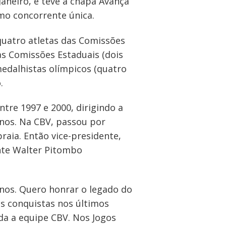
Janeiro, e teve a chapa Avança
mo concorrente única.
 quatro atletas das Comissões
das Comissões Estaduais (dois
medalhistas olímpicos (quatro
.
tre 1997 e 2000, dirigindo a
anos. Na CBV, passou por
praia. Então vice-presidente,
nte Walter Pitombo
anos. Quero honrar o legado do
s conquistas nos últimos
oda a equipe CBV. Nos Jogos