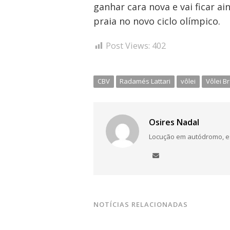
ganhar cara nova e vai ficar a
praia no novo ciclo olímpico.
Post Views:
402
CBV
Radamés Lattari
vôlei
Vôlei Br
Osires Nadal
Locução em autódromo, está
NOTÍCIAS RELACIONADAS