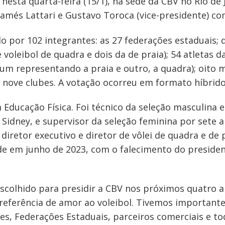
 nesta quarta-feira (15/1), na sede da CBV no Rio de 
damés Lattari e Gustavo Toroca (vice-presidente) co
ído por 102 integrantes: as 27 federações estaduais;
 voleibol de quadra e dois da de praia); 54 atletas 
um representando a praia e outro, a quadra); oito 
e nove clubes. A votação ocorreu em formato híbrido
ducação Física. Foi técnico da seleção masculina en
 Sidney, e supervisor da seleção feminina por sete 
 diretor executivo e diretor de vôlei de quadra e de 
e em junho de 2023, com o falecimento do preside
 escolhido para presidir a CBV nos próximos quatro 
eferência de amor ao voleibol. Tivemos importante
bes, Federações Estaduais, parceiros comerciais e t