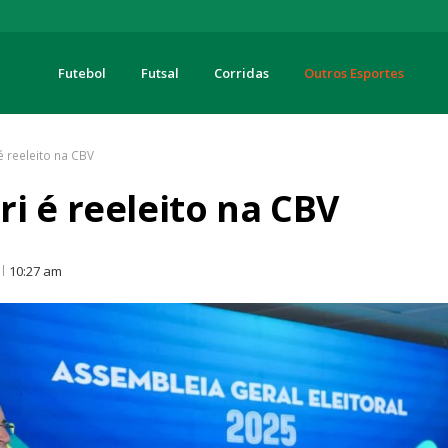
Futebol
Futsal
Corridas
Outros Esportes
turas
é reeleito na CBV
i é reeleito na CBV
10:27 am