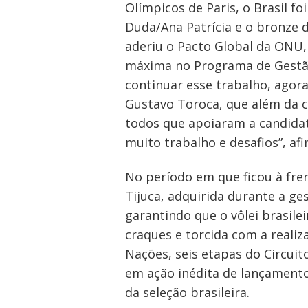
Olímpicos de Paris, o Brasil f
Duda/Ana Patrícia e o bronze 
Navegação
aderiu o Pacto Global da ONU,
de
máxima no Programa de Gestão,
continuar esse trabalho, agora
Post
Gustavo Toroca, que além da co
todos que apoiaram a candida
muito trabalho e desafios”, af
No período em que ficou à fre
Tijuca, adquirida durante a g
garantindo que o vôlei brasile
craques e torcida com a reali
Nações, seis etapas do Circuito
em ação inédita de lançamento 
da seleção brasileira.