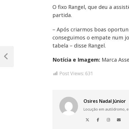
O fixo Rangel, que deu a assis
partida.
– Após criarmos boas oportunid
conseguimos o empate num jog
tabela – disse Rangel.
Navegação
de
Notícia e Imagem:
Marca Asse
Post
Anterior
Post
Post Views:
631
Osires Nadal Júnior
Locução em autódromo, está