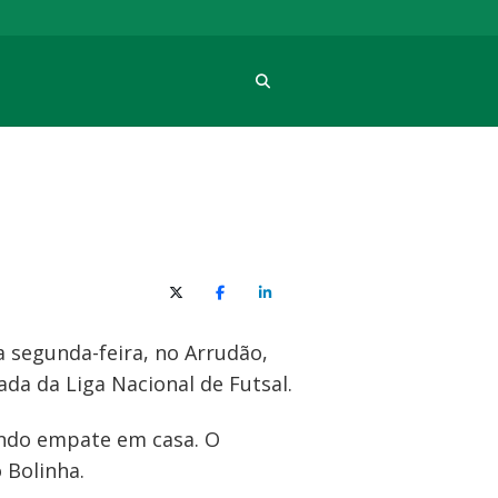
Procura
X (Twitter)
Facebook
O LinkedIn
 segunda-feira, no Arrudão,
ada da Liga Nacional de Futsal.
undo empate em casa. O
 Bolinha.