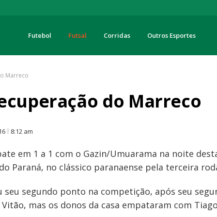
Futebol
Futsal
Corridas
Outros Esportes
turas
do Marreco
recuperação do Marreco
O
16
8:12 am
pate em 1 a 1 com o Gazin/Umuarama na noite desta
 do Paraná, no clássico paranaense pela terceira rod
u seu segundo ponto na competição, após seu seg
Vitão, mas os donos da casa empataram com Tiago