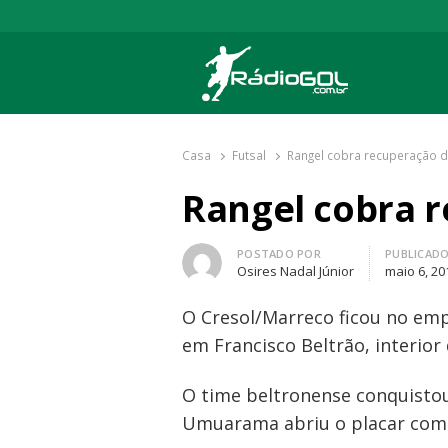
Rádio Gol
Há mais de 20 anos com as melhores cober
Casa
Futsal
Rangel cobra recuperação 
Rangel cobra 
Autor
POSTADO POR
PUBLICAD
Osires Nadal Júnior
maio 6, 20
O Cresol/Marreco ficou no em
em Francisco Beltrão, interior
O time beltronense conquisto
Umuarama abriu o placar com 