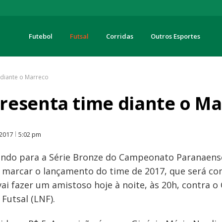
Futebol
Futsal
Corridas
Outros Esportes
turas
diante o Marreco
resenta time diante o Ma
O
 2017
5:02 pm
ando para a Série Bronze do Campeonato Paranaense
 marcar o lançamento do time de 2017, que será c
ai fazer um amistoso hoje à noite, às 20h, contra o
Futsal (LNF).