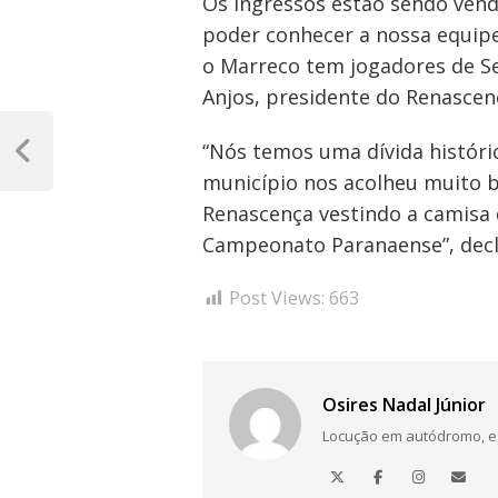
Os ingressos estão sendo vendi
poder conhecer a nossa equipe
o Marreco tem jogadores de Se
Anjos, presidente do Renascenç
Navegação
“Nós temos uma dívida históri
de
Post
município nos acolheu muito b
Anterior
Post
Renascença vestindo a camisa 
Campeonato Paranaense”, decla
Post Views:
663
Osires Nadal Júnior
Locução em autódromo, está