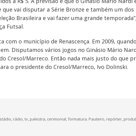
dos a R$ 5. A previsão é que o Ginásio Mário Nardi e
 que vai disputar a Série Bronze e também um dos pr
leção Brasileira e vai fazer uma grande temporada”
a Futsal.
ca com o município de Renascença. Em 2009, quando
em. Disputamos vários jogos no Ginásio Mário Nard
do Cresol/Marreco. Então nada mais justo do que pre
ra o presidente do Cresol/Marreco, Ivo Dolinski.
dio, rádio, tv, palestra, cerimonial, formatura. Pauteiro, repórter, produt