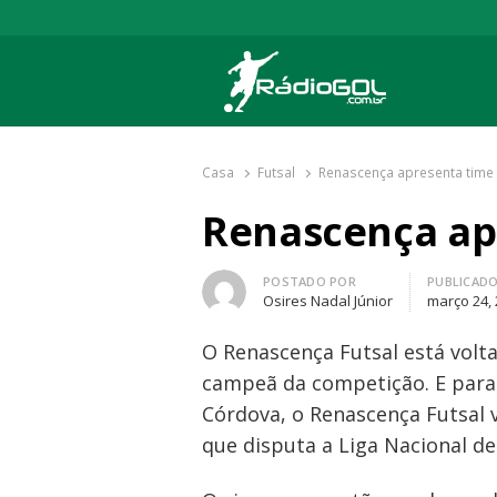
Rádio Gol
Há mais de 20 anos com as melhores cober
Casa
Futsal
Renascença apresenta time 
Renascença ap
Autor
POSTADO POR
PUBLICAD
Osires Nadal Júnior
março 24,
O Renascença Futsal está volt
campeã da competição. E para
Córdova, o Renascença Futsal v
que disputa a Liga Nacional de 