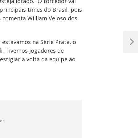
steja lotado. “O torcedor vai
incipais times do Brasil, pois
, comenta William Veloso dos
 estávamos na Série Prata, o
Próxim
i. Tivemos jogadores de
Post
stigiar a volta da equipe ao
or.