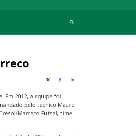
Procura
rreco
X (Twitter)
Facebook
O LinkedIn
. Em 2012, a equipe foi
omandado pelo técnico Mauro
 Cresol/Marreco Futsal, time