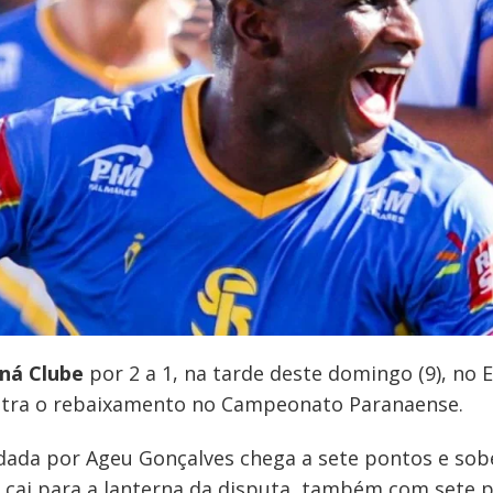
ná Clube
por 2 a 1, na tarde deste domingo (9), no 
ontra o rebaixamento no Campeonato Paranaense.
ada por Ageu Gonçalves chega a sete pontos e sobe
or cai para a lanterna da disputa, também com set