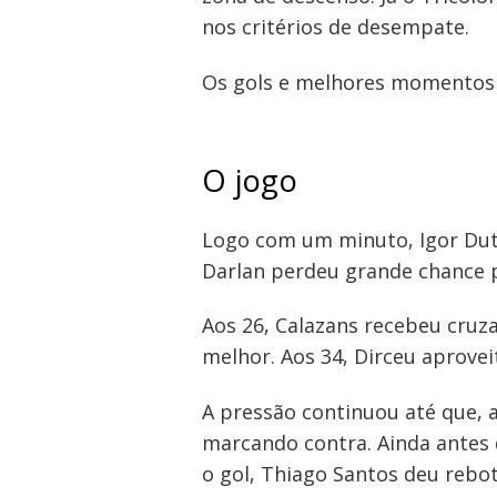
nos critérios de desempate.
Os gols e melhores momento
O jogo
Logo com um minuto, Igor Dutr
Navegação
Darlan perdeu grande chance p
de
Post
Aos 26, Calazans recebeu cruza
melhor. Aos 34, Dirceu aprove
A pressão continuou até que, 
marcando contra. Ainda antes 
o gol, Thiago Santos deu rebo