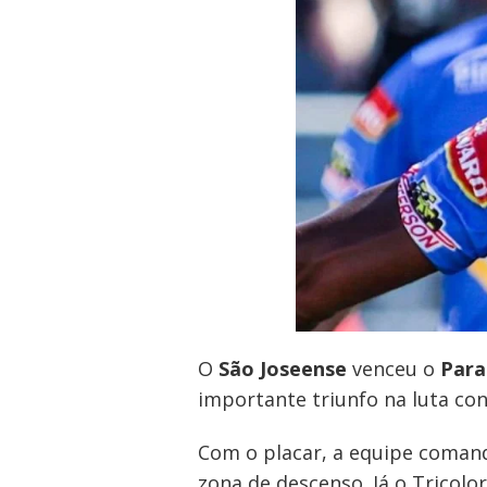
O
São Joseense
venceu o
Para
importante triunfo na luta c
Com o placar, a equipe comand
zona de descenso. Já o Tricol