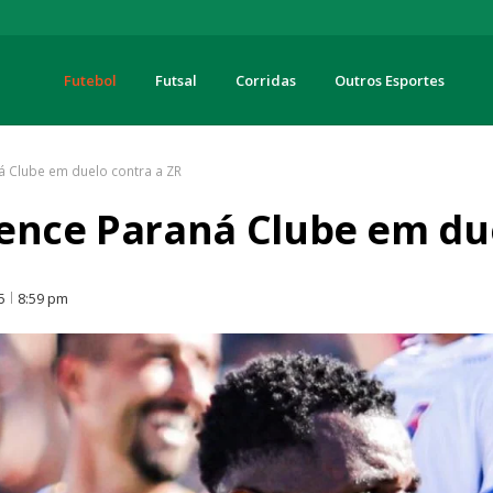
Futebol
Futsal
Corridas
Outros Esportes
turas
á Clube em duelo contra a ZR
ence Paraná Clube em due
5
8:59 pm