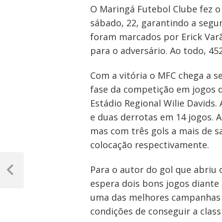
O Maringá Futebol Clube fez o 
sábado, 22, garantindo a segu
foram marcados por Erick Varã
para o adversário. Ao todo, 4
Com a vitória o MFC chega a s
fase da competição em jogos de
Estádio Regional Wilie Davids.
e duas derrotas em 14 jogos.
mas com três gols a mais de sa
colocação respectivamente.
Navegação
Para o autor do gol que abriu
de
Post
espera dois bons jogos diant
Anterior
Post
uma das melhores campanhas d
condições de conseguir a class