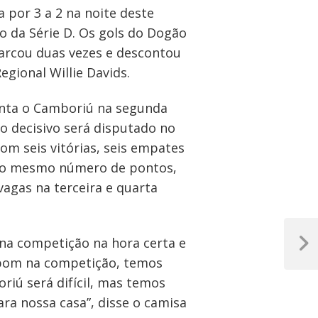
a por 3 a 2 na noite deste
o da Série D. Os gols do Dogão
marcou duas vezes e descontou
gional Willie Davids.
renta o Camboriú na segunda
go decisivo será disputado no
om seis vitórias, seis empates
m o mesmo número de pontos,
vagas na terceira e quarta
 na competição na hora certa e
Próxim
 bom na competição, temos
Post
iú será difícil, mas temos
ra nossa casa”, disse o camisa