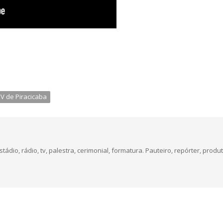
V de Piracicaba
dio, rádio, tv, palestra, cerimonial, formatura. Pauteiro, repórter, produt