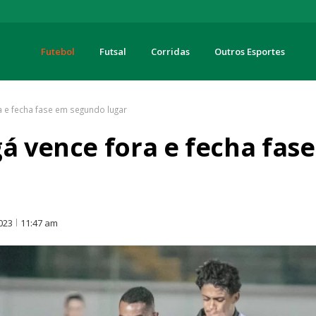
Futebol
Futsal
Corridas
Outros Esportes
turas
a e fecha fase em segundo lugar
gá vence fora e fecha fa
O
2023
11:47 am