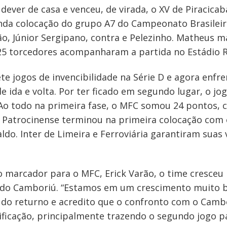
dever de casa e venceu, de virada, o XV de Piracicab
nda colocação do grupo A7 do Campeonato Brasileir
o, Júnior Sergipano, contra e Pelezinho. Matheus 
525 torcedores acompanharam a partida no Estádio Re
ete jogos de invencibilidade na Série D e agora enf
 ida e volta. Por ter ficado em segundo lugar, o jo
 Ao todo na primeira fase, o MFC somou 24 pontos, c
 A Patrocinense terminou na primeira colocação co
ldo. Inter de Limeira e Ferroviária garantiram suas 
 o marcador para o MFC, Erick Varão, o time cresceu
e do Camboriú. “Estamos em um crescimento muito
o returno e acredito que o confronto com o Cambor
ificação, principalmente trazendo o segundo jogo pa