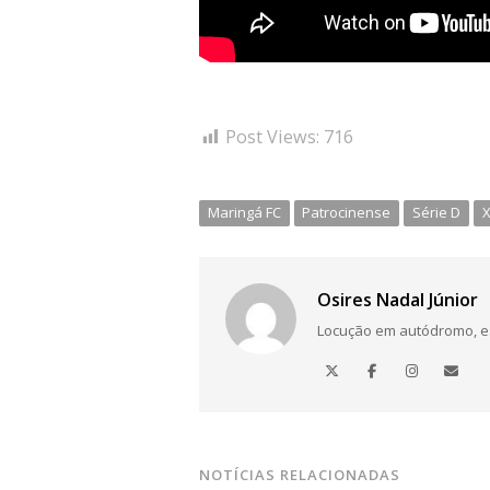
Post Views:
716
Maringá FC
Patrocinense
Série D
X
Osires Nadal Júnior
Locução em autódromo, está
NOTÍCIAS RELACIONADAS