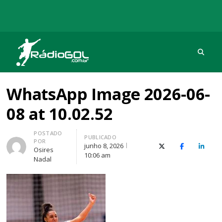
Procu
Rádio Gol
Há mais de 20 anos com as melhores coberturas
WhatsApp Image 2026-06-
08 at 10.02.52
Autor
POSTADO
PUBLICADO
POR
junho 8, 2026
X (Twitter)
Facebook
O Link
Osires
10:06 am
Nadal