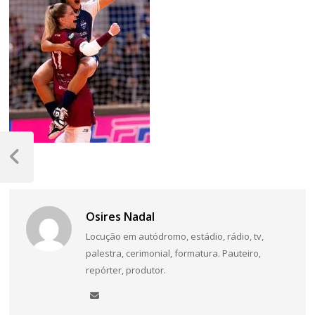
Navegação
de
Post
Anterior
Post
Osires Nadal
Locução em autódromo, estádio, rádio, tv,
palestra, cerimonial, formatura. Pauteiro,
repórter, produtor.