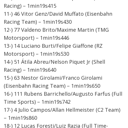
Racing) – 1min19s415
11-) 46 Vitor Genz/David Muffato (Eisenbahn
Racing Team) – 1min19s430
12-) 77 Valdeno Brito/Maxime Martin (TMG
Motorsport) – 1min19s446
13-) 14 Luciano Burti/Felipe Giaffone (RZ
Motorsport) – 1min19s530
14-) 51 Átila Abreu/Nelson Piquet Jr (Shell
Racing) – 1min19s640
15-) 63 Nestor Girolami/Franco Girolami
(Eisenbahn Racing Team) – 1min19s650
16-) 111 Rubens Barrichello/Augusto Farfus (Full
Time Sports) – 1min19s742
17-) 4 Julio Campos/Allan Hellmeister (C2 Team)
– 1min19s860
18-) 12 Lucas Foresti/Luiz Razia (Full Time-