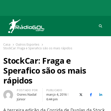
Procu
Rádio Gol
Há mais de 20 anos com as melhores coberturas
Casa
Outros Esportes
StockCar: Fraga e Sperafico são os mais rápidos
StockCar: Fraga e
Sperafico são os mais
rápidos
Autor
POSTADO POR
PUBLICADO
Osires Nadal
março 4, 2016
X (Twitter)
Facebook
O Link
Júnior
6:44 pm
A terceira edição da Corrida de Duplas da Stock