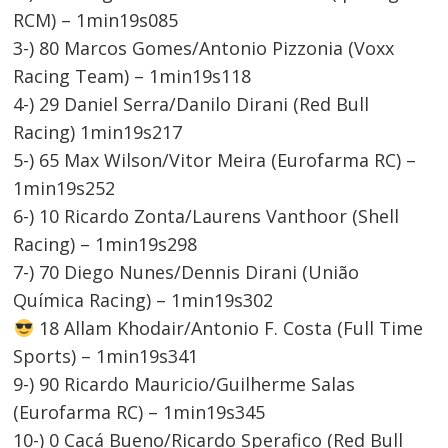
RCM) – 1min19s085
3-) 80 Marcos Gomes/Antonio Pizzonia (Voxx
Racing Team) – 1min19s118
4-) 29 Daniel Serra/Danilo Dirani (Red Bull
Racing) 1min19s217
Navegação
5-) 65 Max Wilson/Vitor Meira (Eurofarma RC) –
de
1min19s252
6-) 10 Ricardo Zonta/Laurens Vanthoor (Shell
Post
Racing) – 1min19s298
7-) 70 Diego Nunes/Dennis Dirani (União
Química Racing) – 1min19s302
18 Allam Khodair/Antonio F. Costa (Full Time
Sports) – 1min19s341
9-) 90 Ricardo Mauricio/Guilherme Salas
(Eurofarma RC) – 1min19s345
10-) 0 Cacá Bueno/Ricardo Sperafico (Red Bull