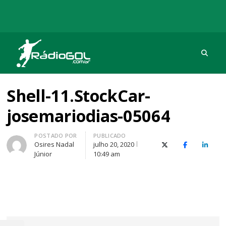
Procu
Rádio Gol
Há mais de 20 anos com as melhores coberturas
Shell-11.StockCar-
josemariodias-05064
Autor
POSTADO POR
PUBLICADO
Osires Nadal
julho 20, 2020
X (Twitter)
Facebook
O Link
Júnior
10:49 am