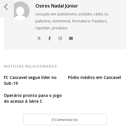
Navegação
Osires Nadal Júnior
de
Post
Locução em autódromo, estádio, rádio, tv,
Anterior
Post
palestra, cerimonial, formatura. Pauteiro,
repórter, produtor.
NOTÍCIAS RELACIONADAS
FC Cascavel segue líder no
Pódio inédito em Cascavel
Sub-19
Operário pronto para o jogo
do acesso à Série C
0 Comentários