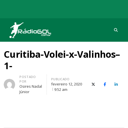
Procu
Rádio Gol
Há mais de 20 anos com as melhores coberturas
Curitiba-Volei-x-Valinhos–
1-
Autor
POSTADO
PUBLICADO
POR
fevereiro 12, 2020
X (Twitter)
Facebook
O Link
Osires Nadal
9:52 am
Júnior