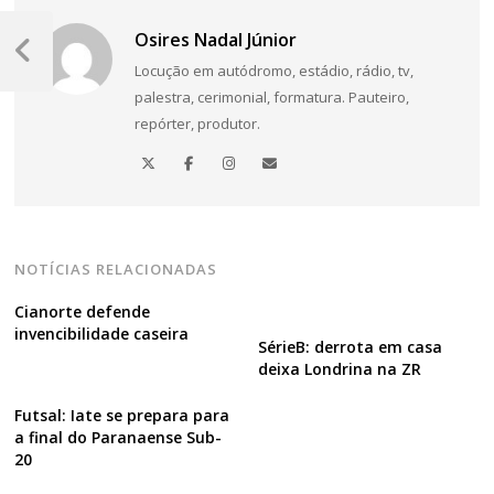
Navegação
Osires Nadal Júnior
de
Post
Locução em autódromo, estádio, rádio, tv,
Anterior
Post
palestra, cerimonial, formatura. Pauteiro,
repórter, produtor.
NOTÍCIAS RELACIONADAS
Cianorte defende
invencibilidade caseira
SérieB: derrota em casa
deixa Londrina na ZR
Futsal: Iate se prepara para
a final do Paranaense Sub-
20