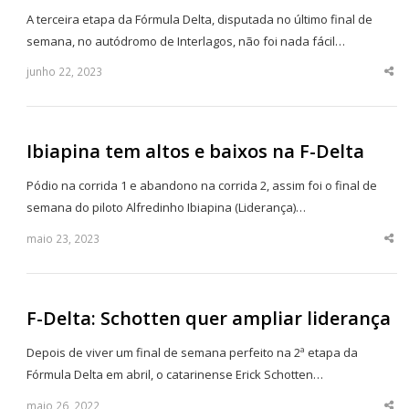
A terceira etapa da Fórmula Delta, disputada no último final de
semana, no autódromo de Interlagos, não foi nada fácil…
junho 22, 2023
Sha
thi
po
Ibiapina tem altos e baixos na F-Delta
Pódio na corrida 1 e abandono na corrida 2, assim foi o final de
semana do piloto Alfredinho Ibiapina (Liderança)…
maio 23, 2023
Sha
thi
po
F-Delta: Schotten quer ampliar liderança
Depois de viver um final de semana perfeito na 2ª etapa da
Fórmula Delta em abril, o catarinense Erick Schotten…
maio 26, 2022
Sha