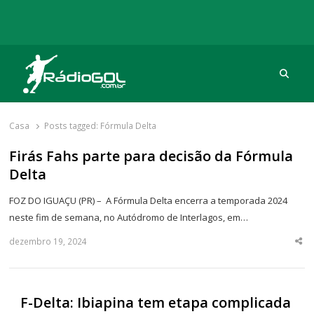
Procu
Rádio Gol
Há mais de 20 anos com as melhores coberturas
Casa
Posts tagged:
Fórmula Delta
Firás Fahs parte para decisão da Fórmula
Delta
FOZ DO IGUAÇU (PR) – A Fórmula Delta encerra a temporada 2024
neste fim de semana, no Autódromo de Interlagos, em…
dezembro 19, 2024
Sha
thi
po
F-Delta: Ibiapina tem etapa complicada