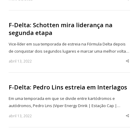
thi
po
F-Delta: Schotten mira liderança na
segunda etapa
Vice-líder em sua temporada de estreia na Fórmula Delta depois
de conquistar dois segundos lugares e marcar uma melhor volta…
abril 13, 2022
Sha
thi
po
F-Delta: Pedro Lins estreia em Interlagos
Em uma temporada em que se divide entre kartódromos e
autódromos, Pedro Lins (Viper Energy Drink | Estação Cap |…
abril 13, 2022
Sha
thi
po