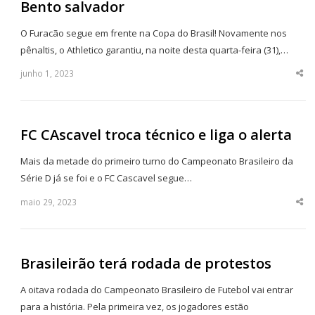
Bento salvador
O Furacão segue em frente na Copa do Brasil! Novamente nos
pênaltis, o Athletico garantiu, na noite desta quarta-feira (31),…
junho 1, 2023
Sha
thi
po
FC CAscavel troca técnico e liga o alerta
Mais da metade do primeiro turno do Campeonato Brasileiro da
Série D já se foi e o FC Cascavel segue…
maio 29, 2023
Sha
thi
po
Brasileirão terá rodada de protestos
A oitava rodada do Campeonato Brasileiro de Futebol vai entrar
para a história. Pela primeira vez, os jogadores estão