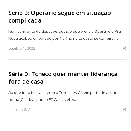
Série B: Operário segue em situação
complicada
Num confronto de desesperados, o duelo entre Operário e Vila
Nova acabou empatado por 1 a 1na noite desta sexta-feira,…
outubro 1, 2022
Sha
thi
po
Série D: Tcheco quer manter liderança
fora de casa
Ao que tudo indica o técnico Tcheco está bem perto de achar a
formação ideal para o FC Cascavel. A…
maio 4, 2022
Sha
thi
po