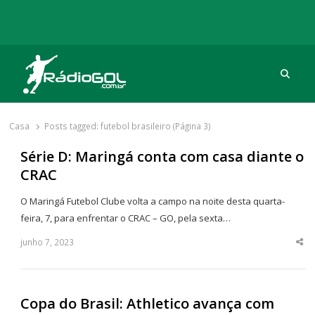
Procu
Rádio Gol
Há mais de 20 anos com as melhores coberturas
Casa
Posts tagged:
futebol brasileiro (Página 3)
Série D: Maringá conta com casa diante o
CRAC
O Maringá Futebol Clube volta a campo na noite desta quarta-
feira, 7, para enfrentar o CRAC – GO, pela sexta…
junho 7, 2023
Sha
thi
po
Copa do Brasil: Athletico avança com