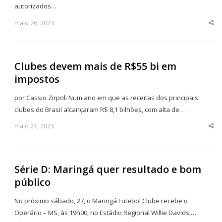
autorizados…
maio 26, 2023
Sha
thi
po
Clubes devem mais de R$55 bi em
impostos
por Cassio Zirpoli Num ano em que as receitas dos principais
clubes do Brasil alcançaram R$ 8,1 bilhões, com alta de…
maio 24, 2023
Sha
thi
po
Série D: Maringá quer resultado e bom
público
No próximo sábado, 27, o Maringá Futebol Clube recebe o
Operário – MS, às 19h00, no Estádio Regional Willie Davids,…