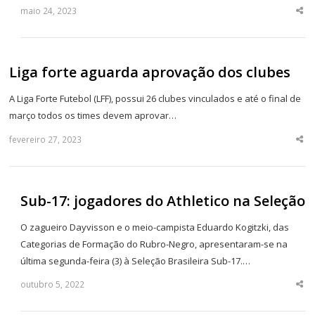
maio 24, 2023
Sha
thi
po
Liga forte aguarda aprovação dos clubes
A Liga Forte Futebol (LFF), possui 26 clubes vinculados e até o final de
março todos os times devem aprovar…
fevereiro 27, 2023
Sha
thi
po
Sub-17: jogadores do Athletico na Seleção
O zagueiro Dayvisson e o meio-campista Eduardo Kogitzki, das
Categorias de Formação do Rubro-Negro, apresentaram-se na
última segunda-feira (3) à Seleção Brasileira Sub-17.…
outubro 5, 2022
Sha
thi
po