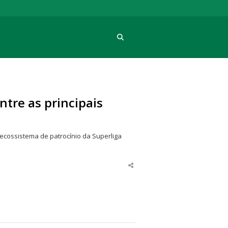
Procura
ntre as principais
ecossistema de patrocínio da Superliga
Share
this
post