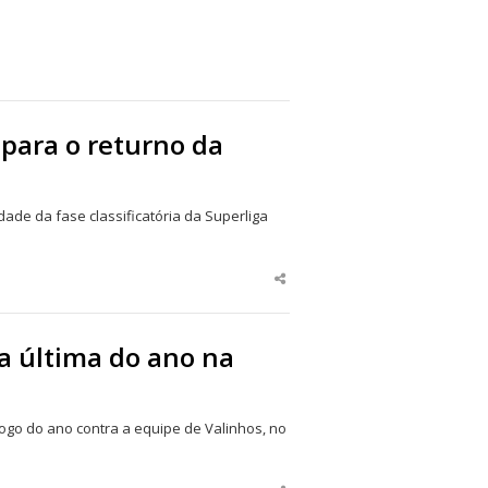
post
 para o returno da
dade da fase classificatória da Superliga
Share
this
post
a última do ano na
o jogo do ano contra a equipe de Valinhos, no