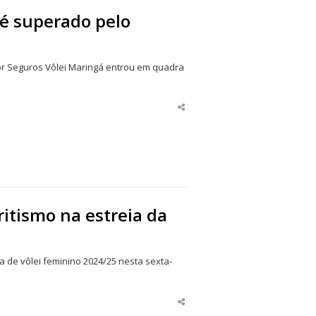
 é superado pelo
cor Seguros Vôlei Maringá entrou em quadra
Share
this
post
ritismo na estreia da
 de vôlei feminino 2024/25 nesta sexta-
Share
this