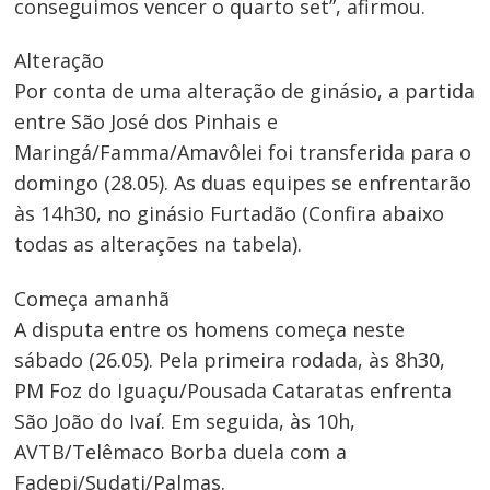
conseguimos vencer o quarto set”, afirmou.
Alteração
Por conta de uma alteração de ginásio, a partida
entre São José dos Pinhais e
Maringá/Famma/Amavôlei foi transferida para o
domingo (28.05). As duas equipes se enfrentarão
às 14h30, no ginásio Furtadão (Confira abaixo
todas as alterações na tabela).
Começa amanhã
A disputa entre os homens começa neste
sábado (26.05). Pela primeira rodada, às 8h30,
Navegação
PM Foz do Iguaçu/Pousada Cataratas enfrenta
de
São João do Ivaí. Em seguida, às 10h,
Post
AVTB/Telêmaco Borba duela com a
Fadepi/Sudati/Palmas.