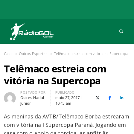
Procu
Rádio Gol
Há mais de 20 anos com as melhores coberturas
Casa
Outros Esportes
Telêmaco estreia com vitória na Supercopa
Telêmaco estreia com
vitória na Supercopa
Autor
POSTADO POR
PUBLICADO
Osires Nadal
maio 27, 2017
X (Twitter)
Facebook
O Link
Júnior
10:45 am
As meninas da AVTB/Telêmaco Borba estrearam
com vitória na I Supercopa Paraná. Jogando em
casa com o apoio da torcida, as anfitriãs