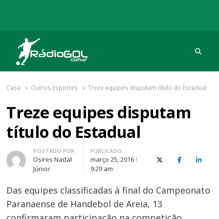
Procu
Rádio Gol
Há mais de 20 anos com as melhores coberturas
Casa
Outros Esportes
Treze equipes disputam título do Estadual
Treze equipes disputam
título do Estadual
Autor
POSTADO POR
PUBLICADO
Osires Nadal
março 25, 2016
X (Twitter)
Facebook
O Link
Júnior
9:29 am
Das equipes classificadas à final do Campeonato
Paranaense de Handebol de Areia, 13
confirmaram participação na competição