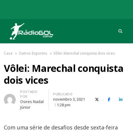
Procu
Rádio Gol
Há mais de 20 anos com as melhores coberturas
Casa
Outros Esportes
Vôlei: Marechal conquista dois vices
Vôlei: Marechal conquista
dois vices
Autor
POSTADO
PUBLICADO
POR
novembro 3, 2021
X (Twitter)
Facebook
O Link
Osires Nadal
1:28 pm
Júnior
Com uma série de desafios desde sexta-feira