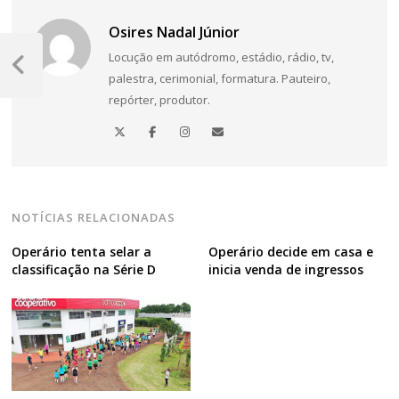
Osires Nadal Júnior
Navegação
Locução em autódromo, estádio, rádio, tv,
de
Post
palestra, cerimonial, formatura. Pauteiro,
Anterior
repórter, produtor.
Post
NOTÍCIAS RELACIONADAS
Operário tenta selar a
Operário decide em casa e
classificação na Série D
inicia venda de ingressos